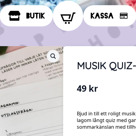
Butik
Kassa
MUSIK QUIZ
49
kr
Bjud in till ett roligt mu
lagom långt quiz med gam
sommarkänslan med tillhöra