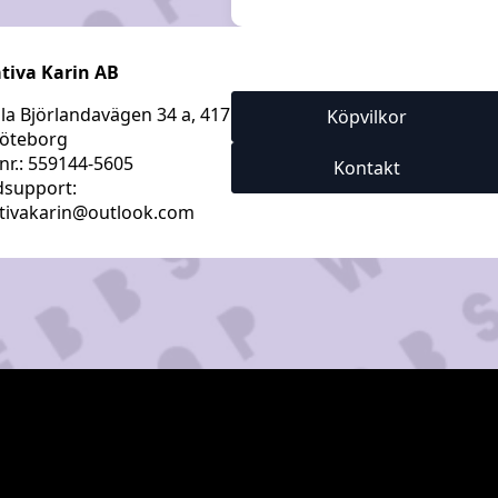
tiva Karin AB
a Björlandavägen 34 a, 417
Köpvilkor
öteborg
nr.: 559144-5605
Kontakt
support:
tivakarin@outlook.com