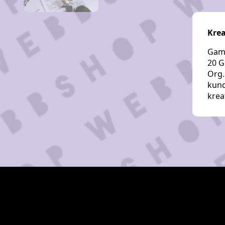
Krea
Gaml
20 G
Org.
kund
krea