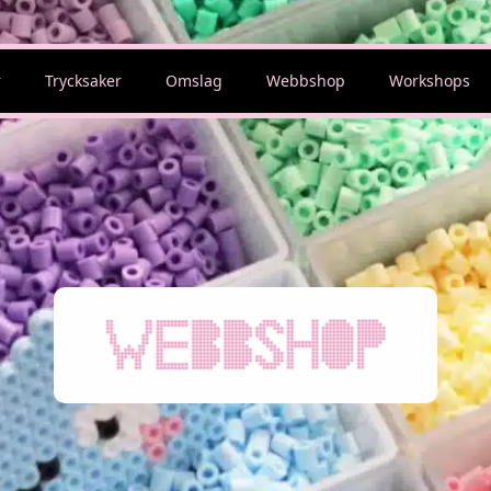
r
Trycksaker
Omslag
Webbshop
Workshops