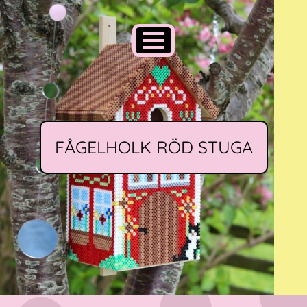
FÅGELHOLK RÖD STUGA