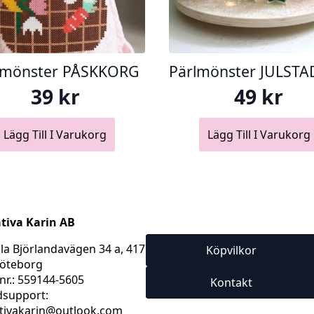
lmönster PÅSKKORG
Pärlmönster JULSTA
39
kr
49
kr
Lägg Till I Varukorg
Lägg Till I Varukorg
tiva Karin AB
a Björlandavägen 34 a, 417
Köpvilkor
öteborg
nr.: 559144-5605
Kontakt
support:
tivakarin@outlook.com