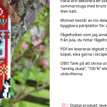
Pärla och dekorera en so
sommarstuga med brunt t
liten katt.
Motivet består av nio del
byggbara pärlplattor för 
Fågelholken som jag anvä
från Jula, du hittar fågel
PDF:en levereras digitalt 
köpet, kika gärna i skräpk
OBS! Tänk på att skriva ut
”verklig skala”, “100 %” el
utskrifterna.
Digital produkt: leve