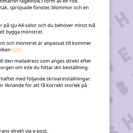
mmarfin fågelholk i form av en röd
ak, spröjsade fönster, blommor och en
ar på sju A4-sidor och du behöver minst två
att bygga mönstret.
nt och mönstret är anpassat till kommer
holken
HÄR:
till den mailadress som anges direkt efter
orgen om inte du hittar din beställning.
 häftet med följande skrivarinställningar:
ler liknande för att få korrekt storlek på
rans direkt via e-post.