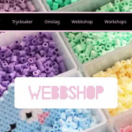
r
Trycksaker
Omslag
Webbshop
Workshops