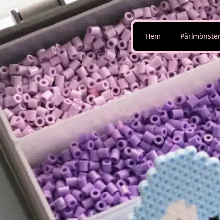
Hem
Pärlmönste