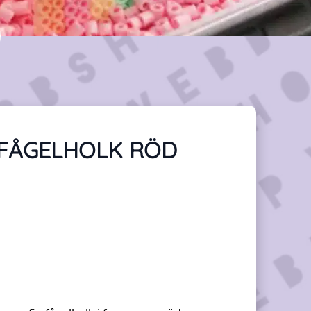
r FÅGELHOLK RÖD