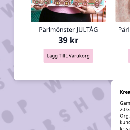
Pärlmönster JULTÅG
Pär
39
kr
Lägg Till I Varukorg
Krea
Gaml
20 G
Org.
kund
krea