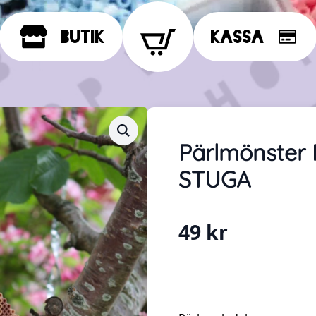
Butik
Kassa
Pärlmönste
STUGA
49
kr