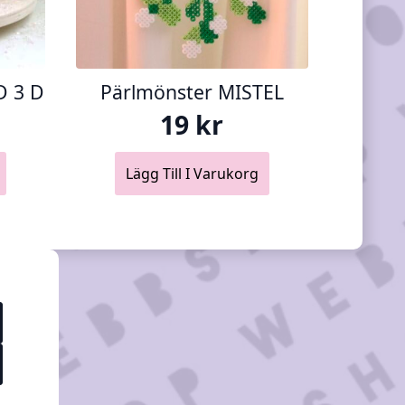
D 3 D
Pärlmönster MISTEL
19
kr
Lägg Till I Varukorg