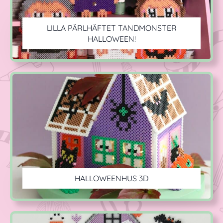
LILLA PÄRLHÄFTET TANDMONSTER
HALLOWEEN!
HALLOWEENHUS 3D