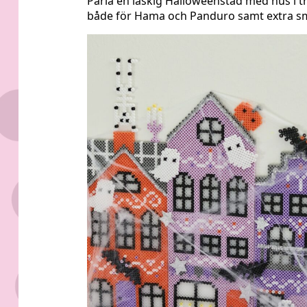
Pärla en läskig Halloweenstad med hus i tr
både för Hama och Panduro samt extra små 