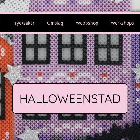
r
Trycksaker
Omslag
Webbshop
Workshops
HALLOWEENSTAD