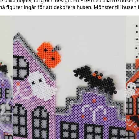
e olika höjder, färg och design. En PDF med alla tre husen,
figurer ingår för att dekorera husen. Mönster till husen h