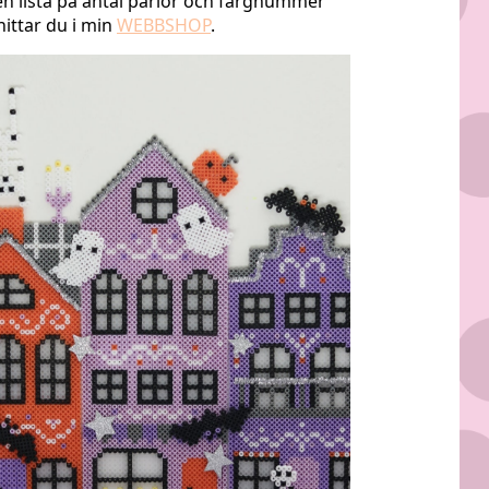
 en lista på antal pärlor och färgnummer
ittar du i min
WEBBSHOP
.