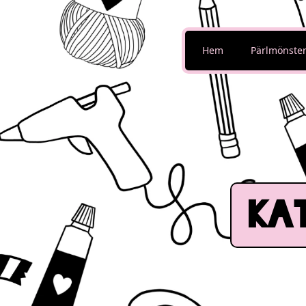
Hem
Pärlmönste
Ka