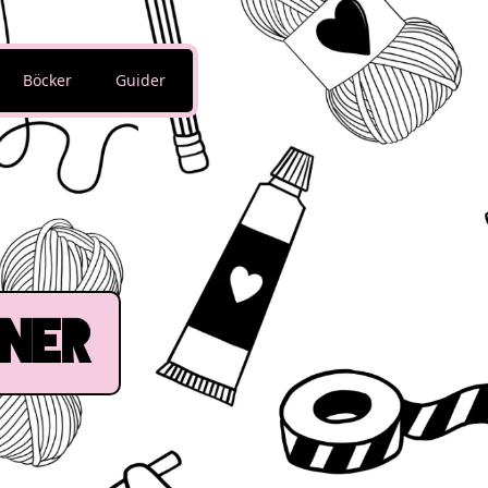
Böcker
Guider
ONER