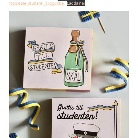
Noblesse_student_jordgubbe
Ladda ner