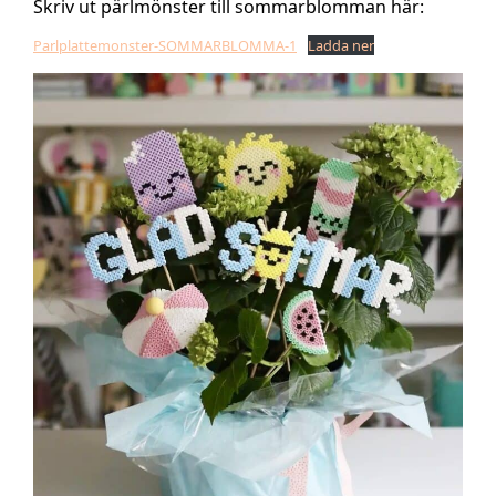
Skriv ut pärlmönster till sommarblomman här:
Parlplattemonster-SOMMARBLOMMA-1
Ladda ner