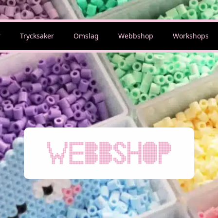
r
Trycksaker
Omslag
Webbshop
Workshops