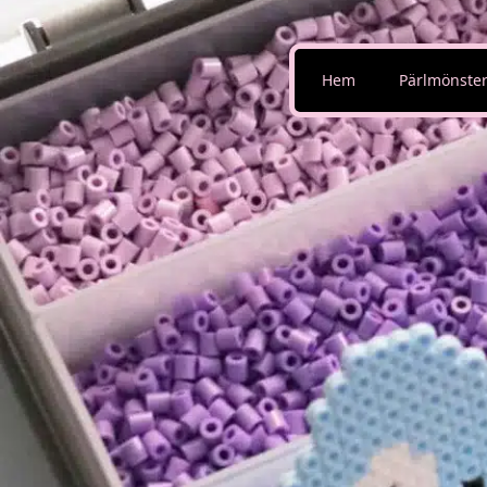
Hem
Pärlmönste