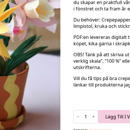
du skapar en praktfull vår
i fönstret och ta fram år e
Du behöver: Crepepapper,
limpistol, kruka och stic
PDF:en levereras digitalt 
köpet, kika gärna i skräpk
OBS! Tänk på att skriva ut
verklig skala”, “100 %” ell
utskrifterna.
Vill du få tips på bra cr
länkar till produkterna j
VÅRGRUPP
PÅSKLILJOR
Lägg Till I
DIY-
Beskrivning