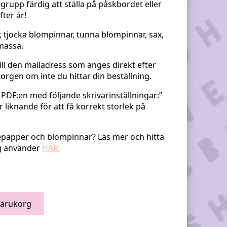
grupp färdig att ställa på påskbordet eller
fter år!
 tjocka blompinnar, tunna blompinnar, sax,
kmassa.
till den mailadress som anges direkt efter
orgen om inte du hittar din beställning.
 PDF:en med följande skrivarinställningar:”
er liknande för att få korrekt storlek på
epepapper och blompinnar? Läs mer och hitta
ag använder
HÄR:
 Varukorg