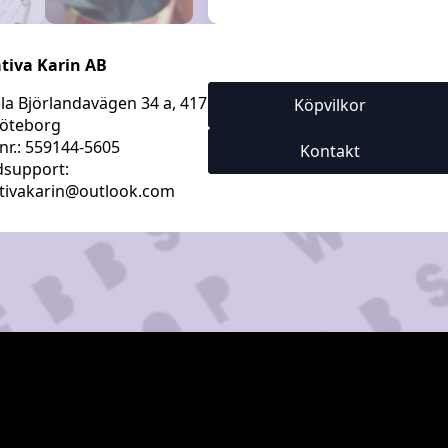
tiva Karin AB
a Björlandavägen 34 a, 417
Köpvilkor
öteborg
nr.: 559144-5605
Kontakt
support:
tivakarin@outlook.com