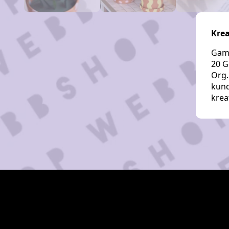
Krea
Gaml
20 G
Org.
kund
krea