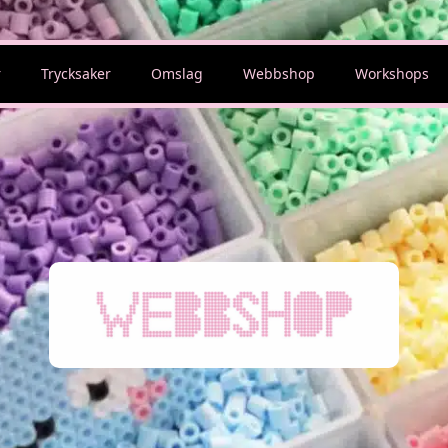
r
Trycksaker
Omslag
Webbshop
Workshops