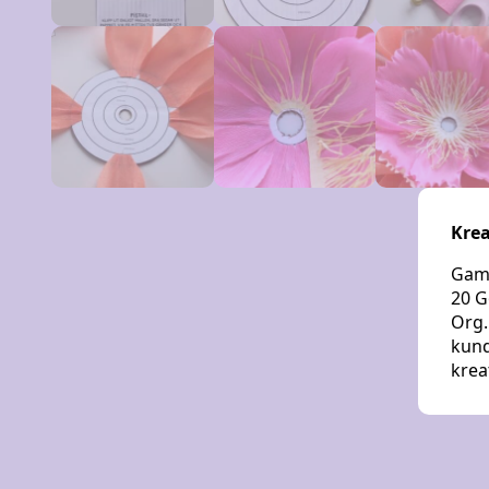
Krea
Gaml
20 G
Org.
kund
krea