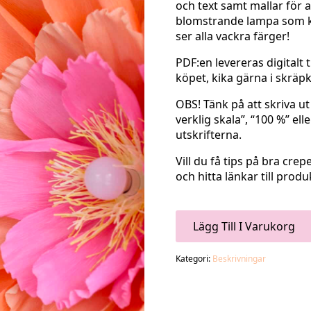
och text samt mallar för 
blomstrande lampa som k
ser alla vackra färger!
PDF:en levereras digitalt 
köpet, kika gärna i skräpk
OBS! Tänk på att skriva ut
verklig skala”, “100 %” ell
utskrifterna.
Vill du få tips på bra c
och hitta länkar till pro
Lägg Till I Varukorg
Kategori:
Beskrivningar