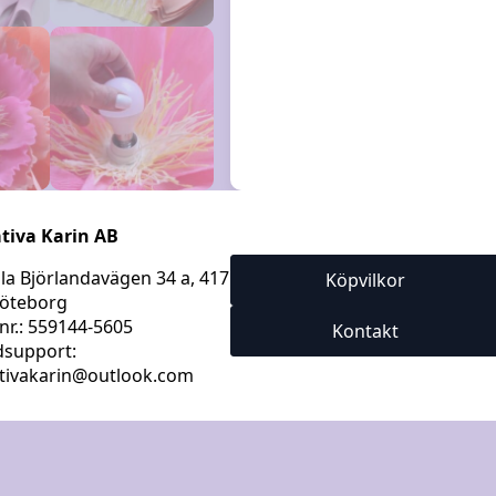
tiva Karin AB
a Björlandavägen 34 a, 417
Köpvilkor
öteborg
nr.: 559144-5605
Kontakt
support:
tivakarin@outlook.com