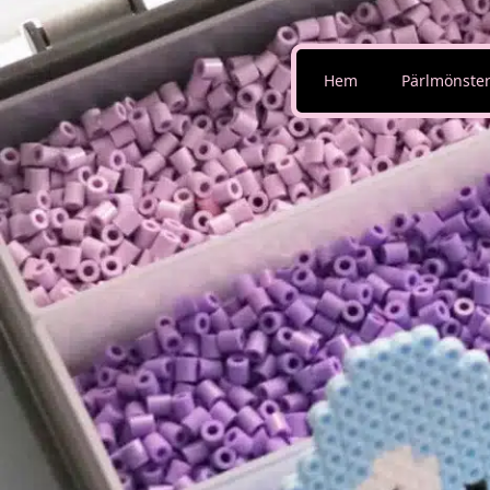
Hem
Pärlmönste