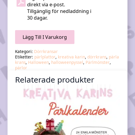
direkt via e-post.
Tillgänglig för nedladdning i
30 dagar.
Lägg Till I Varukorg
Kategori:
Dörrkransar
Etiketter:
pärlplattor
,
kreativa karin
,
dörrkrans
,
pärla
krans
,
Halloween
,
halloweenpyssel
,
Pärlmönster
,
pärlor
Relaterade produkter