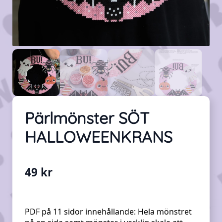
Pärlmönster SÖT
HALLOWEENKRANS
49
kr
PDF på 11 sidor innehållande:
Hela mönstret