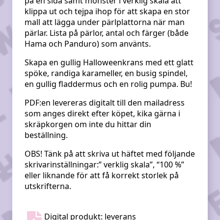
på en sida samt mönster i verklig skala att
klippa ut och tejpa ihop för att skapa en stor
mall att lägga under pärlplattorna när man
pärlar. Lista på pärlor, antal och färger (både
Hama och Panduro) som använts.
Skapa en gullig Halloweenkrans med ett glatt
spöke, randiga karameller, en busig spindel,
en gullig fladdermus och en rolig pumpa. Bu!
PDF:en levereras digitalt till den mailadress
som anges direkt efter köpet, kika gärna i
skräpkorgen om inte du hittar din
beställning.
OBS! Tänk på att skriva ut häftet med följande
skrivarinställningar:” verklig skala”, “100 %”
eller liknande för att få korrekt storlek på
utskrifterna.
Digital produkt: leverans