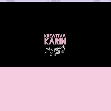
©
Kreativa Karin | Skapad av
Vestergård Webb &
Design