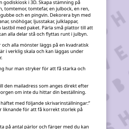
en godiskiosk i 3D. Skapa stämning på
n, tomtemor, tomtefar, en julbock, en ren,
snögubbe och en pingvin. Dekorera byn med
ar, snöhögar, ljusstakar, julklappar,
lastbil med paket. Pärla små plattor till att
n alla delar stå och flyttas runt i julbyn.
r och alla mönster läggs på en kvadratisk
r är i verklig skala och kan läggas under
r.
ng hur man stryker för att få starka och
till den mailadress som anges direkt efter
orgen om inte du hittar din beställning.
 häftet med följande skrivarinställningar:”
er liknande för att få korrekt storlek på
ista på antal pärlor och färger med du kan