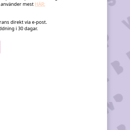
g använder mest
HÄR:
rans direkt via e-post.
addning i 30 dagar.