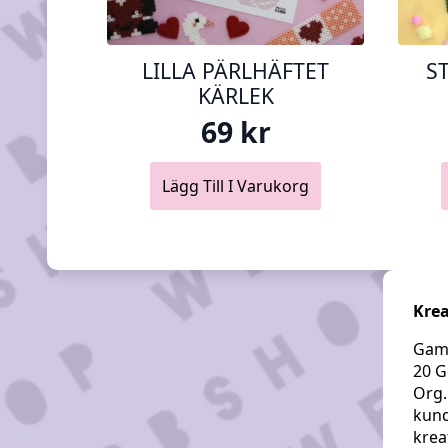
LILLA PÄRLHÄFTET
S
KÄRLEK
69
kr
Lägg Till I Varukorg
Krea
Gaml
20 G
Org.
kund
krea