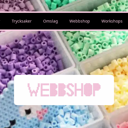
r
Trycksaker
Omslag
Webbshop
Workshops