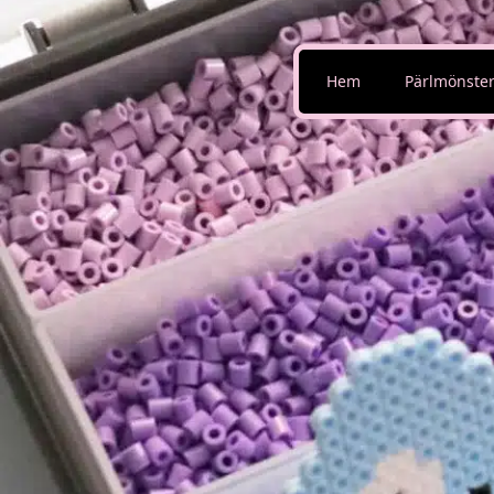
Hem
Pärlmönste