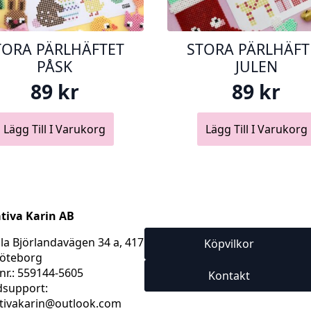
TORA PÄRLHÄFTET
STORA PÄRLHÄFT
PÅSK
JULEN
89
kr
89
kr
Lägg Till I Varukorg
Lägg Till I Varukorg
tiva Karin AB
a Björlandavägen 34 a, 417
Köpvilkor
öteborg
nr.: 559144-5605
Kontakt
support:
tivakarin@outlook.com