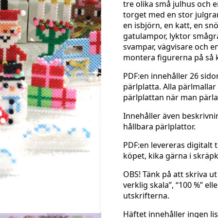
tre olika små julhus och 
torget med en stor julgra
en isbjörn, en katt, en 
gatulampor, lyktor smågran
svampar, vägvisare och en 
montera figurerna på så ka
PDF:en innehåller 26 sido
pärlplatta. Alla pärlmalla
pärlplattan när man pärla
Innehåller även beskrivni
hållbara pärlplattor.
PDF:en levereras digitalt 
köpet, kika gärna i skräpk
OBS! Tänk på att skriva ut
verklig skala”, “100 %” ell
utskrifterna.
Häftet innehåller ingen l