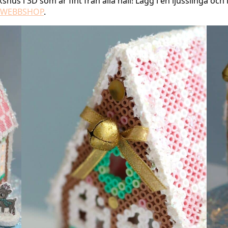
hus i 3D som är fint från alla håll! Lägg i en ljusslinga och
WEBBSHOP
.