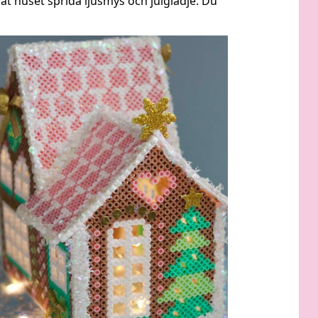
 låt huset sprida ljusmys och julglädje. Du