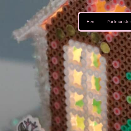
Hem
Pärlmönste