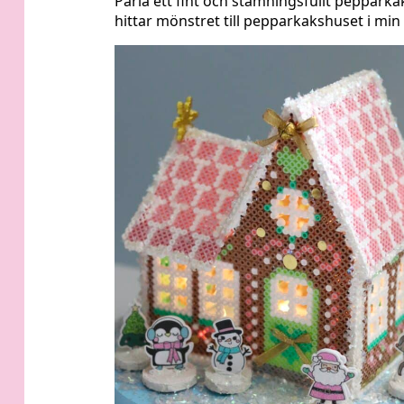
Pärla ett fint och stämningsfullt pepparkaks
hittar mönstret till pepparkakshuset i min