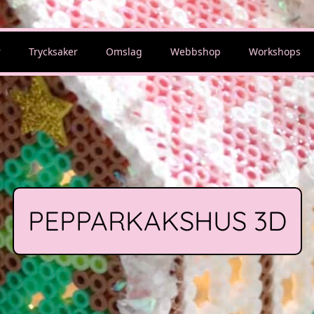
r
Trycksaker
Omslag
Webbshop
Workshops
PEPPARKAKSHUS 3D