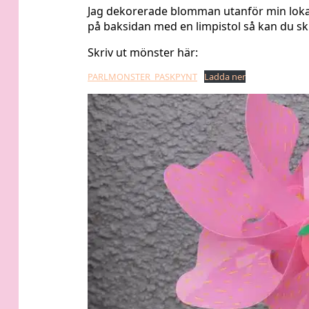
Jag dekorerade blomman utanför min lokal 
på baksidan med en limpistol så kan du ski
Skriv ut mönster här:
PARLMONSTER_PASKPYNT
Ladda ner