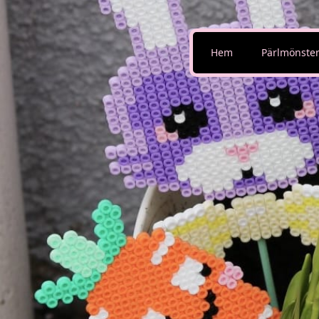
Hem
Pärlmönste