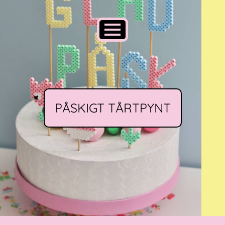
PÅSKIGT TÅRTPYNT