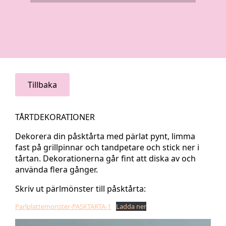
Tillbaka
TÅRTDEKORATIONER
Dekorera din påsktårta med pärlat pynt, limma
fast på grillpinnar och tandpetare och stick ner i
tårtan. Dekorationerna går fint att diska av och
använda flera gånger.
Skriv ut pärlmönster till påsktårta:
Parlplattemonster-PASKTARTA-1
Ladda ner