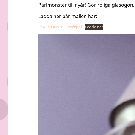
Pärlmönster till nyår! Gör roliga glasögon
Ladda ner pärlmallen här:
PÄRLMÖNSTER_nyår.pdf
Ladda ner