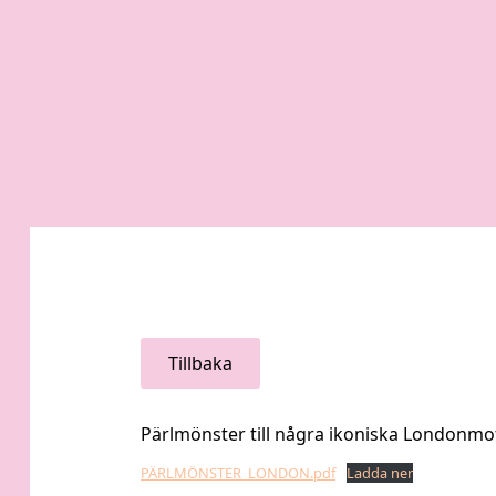
Tillbaka
Pärlmönster till några ikoniska Londonmot
PÄRLMÖNSTER_LONDON.pdf
Ladda ner