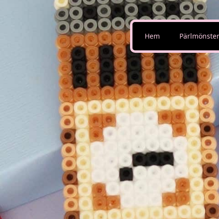
Hem
Pärlmönste