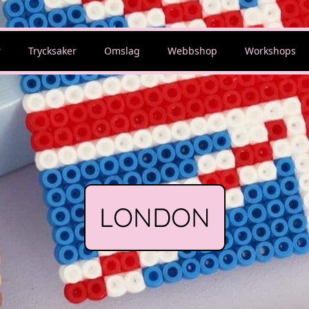
r
Trycksaker
Omslag
Webbshop
Workshops
LONDON