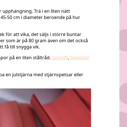
r upphängning. Trä i en liten nätt
är 45-50 cm i diameter beroende på hur
för att vika, det säljs i större buntar
apper som är på 80 gram även om det också
 få till snygga vik.
por på en liten ståltråd.
Limstift
,
limpistol
a en julstjärna med stjärnspetsar eller