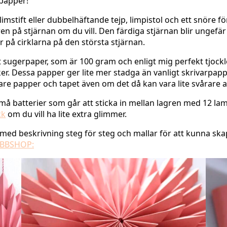
 papper!
limstift eller dubbelhäftande tejp, limpistol och ett snöre fö
gren på stjärnan om du vill. Den färdiga stjärnan blir ungef
på cirklarna på den största stjärnan.
 sugerpaper, som är 100 gram och enligt mig perfekt tjocklek 
tiker. Dessa papper ger lite mer stadga än vanligt skrivarp
re papper och tapet även om det då kan vara lite svårare att
å batterier som går att sticka in mellan lagren med 12 lam
ck
om du vill ha lite extra glimmer.
 med beskrivning steg för steg och mallar för att kunna skap
BBSHOP: