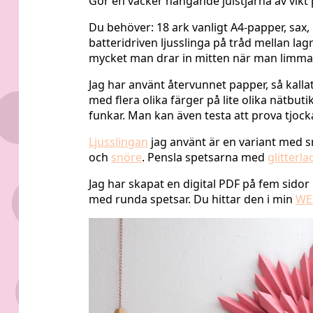
Gör en vacker hängande julstjärna av vikt
Du behöver: 18 ark vanligt A4-papper, sax, 
batteridriven ljusslinga på tråd mellan la
mycket man drar in mitten när man limmar 
Jag har använt återvunnet papper, så kallat
med flera olika färger på lite olika nätbu
funkar. Man kan även testa att prova tjocka
Ljusslingan
jag använt är en variant med sm
och
snöre
. Pensla spetsarna med
glitterla
Jag har skapat en digital PDF på fem sidor
med runda spetsar. Du hittar den i min
WE