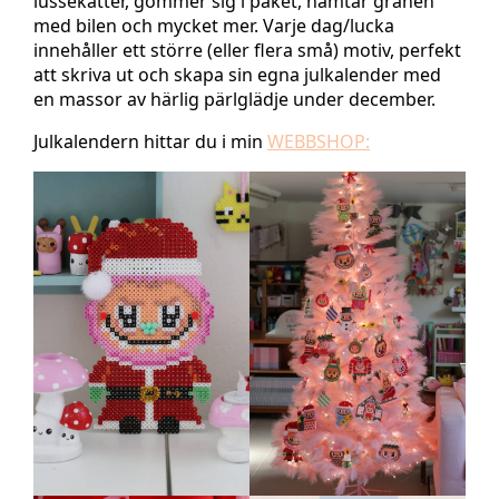
lussekatter, gömmer sig i paket, hämtar granen
med bilen och mycket mer. Varje dag/lucka
innehåller ett större (eller flera små) motiv, perfekt
att skriva ut och skapa sin egna julkalender med
en massor av härlig pärlglädje under december.
Julkalendern hittar du i min
WEBBSHOP: