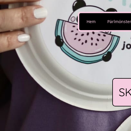
Hem
Pärlmönste
S