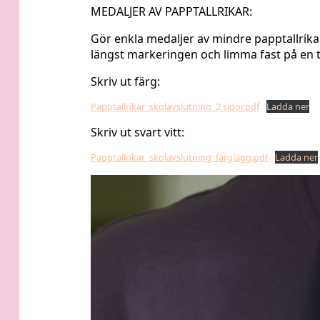
MEDALJER AV PAPPTALLRIKAR:
Gör enkla medaljer av mindre papptallrikar 
längst markeringen och limma fast på en ta
Skriv ut färg:
Papptallrikar_skolavslutning_2 sidor.pdf
Ladda ner
Skriv ut svart vitt:
Papptallrikar_skolavslutning_färglägg.pdf
Ladda ner