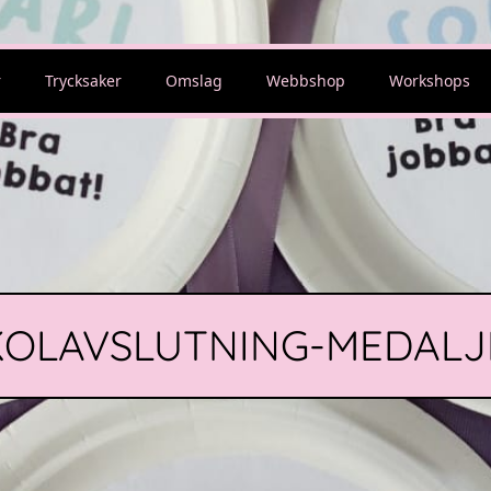
r
Trycksaker
Omslag
Webbshop
Workshops
KOLAVSLUTNING-MEDALJ