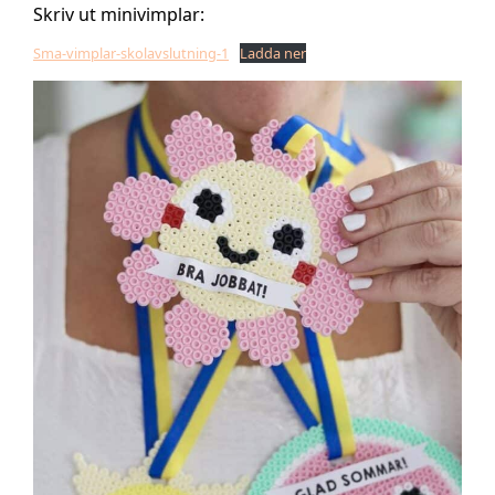
Skriv ut minivimplar:
Sma-vimplar-skolavslutning-1
Ladda ner