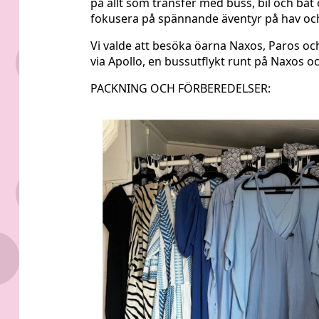
på allt som transfer med buss, bil och bå
fokusera på spännande äventyr på hav och 
Vi valde att besöka öarna Naxos, Paros och 
via Apollo, en bussutflykt runt på Naxos oc
PACKNING OCH FÖRBEREDELSER: