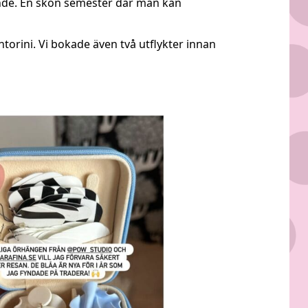
ende. En skön semester där man kan
ntorini. Vi bokade även två utflykter innan