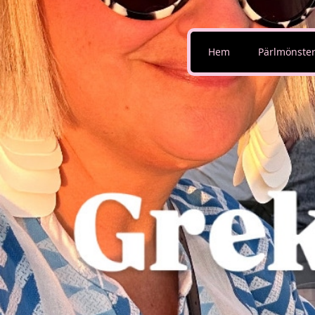
Hem
Pärlmönste