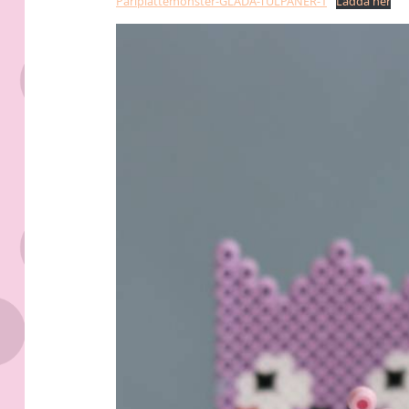
Parlplattemonster-GLADA-TULPANER-1
Ladda ner