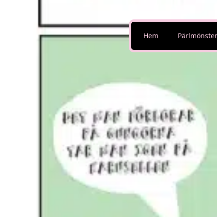
Hem
Pärlmönste