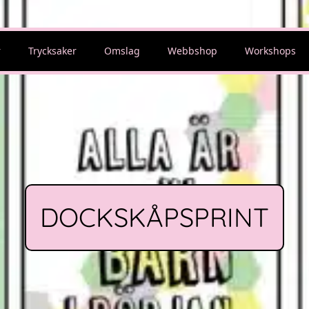
r
Trycksaker
Omslag
Webbshop
Workshops
DOCKSKÅPSPRINT