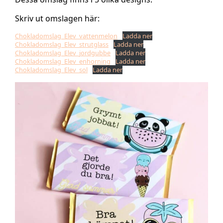
Skriv ut omslagen här:
Chokladomslag_Elev_vattenmelon
Ladda ner
Chokladomslag_Elev_strutglass
Ladda ner
Chokladomslag_Elev_jordgubbe
Ladda ner
Chokladomslag_Elev_enhorning
Ladda ner
Chokladomslag_Elev_sol
Ladda ner