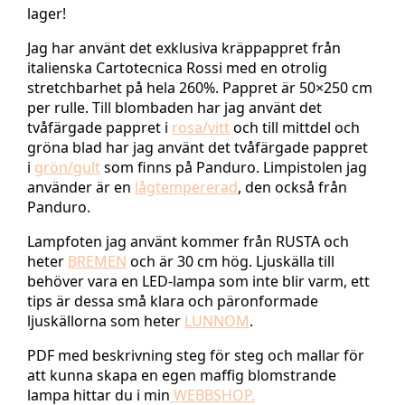
lager!
Jag har använt det exklusiva kräppappret från
italienska Cartotecnica Rossi med en otrolig
stretchbarhet på hela 260%. Pappret är 50×250 cm
per rulle. Till blombaden har jag använt det
tvåfärgade pappret i
rosa/vitt
och till mittdel och
gröna blad har jag använt det tvåfärgade pappret
i
grön/gult
som finns på Panduro. Limpistolen jag
använder är en
lågtempererad
, den också från
Panduro.
Lampfoten jag använt kommer från RUSTA och
heter
BREMEN
och är 30 cm hög. Ljuskälla till
behöver vara en LED-lampa som inte blir varm, ett
tips är dessa små klara och päronformade
ljuskällorna som heter
LUNNOM
.
PDF med beskrivning steg för steg och mallar för
att kunna skapa en egen maffig blomstrande
lampa hittar du i min
WEBBSHOP.