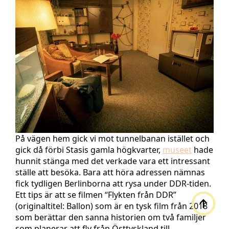
På vägen hem gick vi mot tunnelbanan istället och
gick då förbi Stasis gamla högkvarter,
museet
hade
hunnit stänga med det verkade vara ett intressant
ställe att besöka. Bara att höra adressen nämnas
fick tydligen Berlinborna att rysa under DDR-tiden.
Ett tips är att se filmen “Flykten från DDR”
(originaltitel: Ballon) som är en tysk film från 2018
som berättar den sanna historien om två familjer
som planerar att fly från Östtyskland till