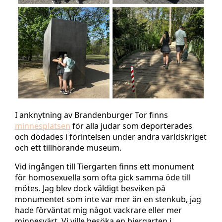
I anknytning av Brandenburger Tor finns
minnesplatsen
för alla judar som deporterades
och dödades i förintelsen under andra världskriget
och ett tillhörande museum.
Vid ingången till Tiergarten finns ett monument
för homosexuella som ofta gick samma öde till
mötes. Jag blev dock väldigt besviken på
monumentet som inte var mer än en stenkub, jag
hade förväntat mig något vackrare eller mer
minnesvärt. Vi ville besöka en biergarten i