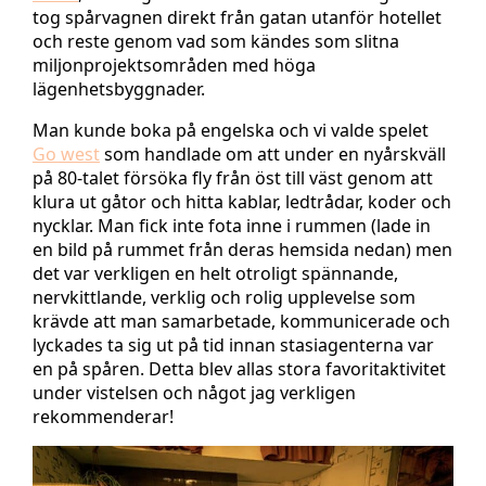
tog spårvagnen direkt från gatan utanför hotellet
och reste genom vad som kändes som slitna
miljonprojektsområden med höga
lägenhetsbyggnader.
Man kunde boka på engelska och vi valde spelet
Go west
som handlade om att under en nyårskväll
på 80-talet försöka fly från öst till väst genom att
klura ut gåtor och hitta kablar, ledtrådar, koder och
nycklar. Man fick inte fota inne i rummen (lade in
en bild på rummet från deras hemsida nedan) men
det var verkligen en helt otroligt spännande,
nervkittlande, verklig och rolig upplevelse som
krävde att man samarbetade, kommunicerade och
lyckades ta sig ut på tid innan stasiagenterna var
en på spåren. Detta blev allas stora favoritaktivitet
under vistelsen och något jag verkligen
rekommenderar!