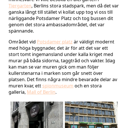
Tiergarten
, Berlins stora stadspark, men då det var
ganska långt till stället vi kollat upp tog vi oss till
närliggande Potsdamer Platz och tog bussen dit
genom det stora ambassadområdet, det var
spännande.
Området vid
Potsdamer platz
är väldigt modernt
med höga byggnader, det är för att det var ett
stort tomt ingemansland under kalla kriget med
murar på båda sidorna, taggtråd och vakter. Idag
kan man se var muren gick om man följer
kullerstenarna i marken som går snett över
platsen. Det finns några mindre bevarade delar av
muren kvar, ett
spionmuseum
och en stora
galleria,
Mall of Berlin
.