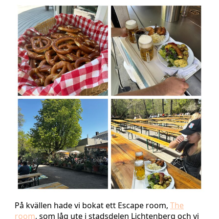
På kvällen hade vi bokat ett Escape room,
The
room
, som låg ute i stadsdelen Lichtenberg och vi