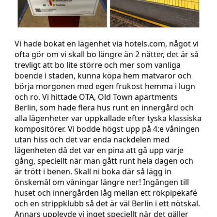
Vi hade bokat en lägenhet via hotels.com, något vi
ofta gör om vi skall bo längre än 2 nätter, det är så
trevligt att bo lite större och mer som vanliga
boende i staden, kunna köpa hem matvaror och
börja morgonen med egen frukost hemma i lugn
och ro. Vi hittade OTA, Old Town apartments
Berlin, som hade flera hus runt en innergård och
alla lägenheter var uppkallade efter tyska klassiska
kompositörer. Vi bodde högst upp på 4:e våningen
utan hiss och det var enda nackdelen med
lägenheten då det var en pina att gå upp varje
gång, speciellt när man gått runt hela dagen och
är trött i benen. Skall ni boka där så lägg in
önskemål om våningar längre ner! Ingången till
huset och innergården låg mellan ett rökpipekafé
och en strippklubb så det är väl Berlin i ett nötskal.
Annars upplevde vi inget speciellt när det gäller