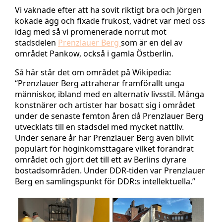
Vi vaknade efter att ha sovit riktigt bra och Jörgen
kokade ägg och fixade frukost, vädret var med oss
idag med så vi promenerade norrut mot
stadsdelen
Prenzlauer Berg
som är en del av
området Pankow, också i gamla Östberlin.
Så här står det om området på Wikipedia:
“Prenzlauer Berg attraherar framförallt unga
människor, ibland med en alternativ livsstil. Många
konstnärer och artister har bosatt sig i området
under de senaste femton åren då Prenzlauer Berg
utvecklats till en stadsdel med mycket nattliv.
Under senare år har Prenzlauer Berg även blivit
populärt för höginkomsttagare vilket förändrat
området och gjort det till ett av Berlins dyrare
bostadsområden. Under DDR-tiden var Prenzlauer
Berg en samlingspunkt för DDR:s intellektuella.”