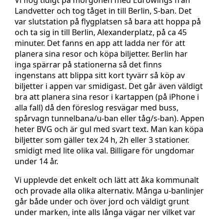
Landvetter och tog tåget in till Berlin, S-ban. Det
var slutstation på flygplatsen så bara att hoppa på
och ta sig in till Berlin, Alexanderplatz, på ca 45
minuter. Det fanns en app att ladda ner för att
planera sina resor och köpa biljetter. Berlin har
inga spärrar på stationerna så det finns
ingenstans att blippa sitt kort tyvärr så köp av
biljetter i appen var smidigast. Det går även väldigt
bra att planera sina resor i kartappen (på iPhone i
alla fall) då den föreslog resvägar med buss,
spårvagn tunnelbana/u-ban eller tåg/s-ban). Appen
heter BVG och är gul med svart text. Man kan köpa
biljetter som gäller tex 24 h, 2h eller 3 stationer.
smidigt med lite olika val. Billigare för ungdomar
under 14 år.
Vi upplevde det enkelt och lätt att åka kommunalt
och provade alla olika alternativ. Många u-banlinjer
går både under och över jord och väldigt grunt
under marken, inte alls långa vägar ner vilket var