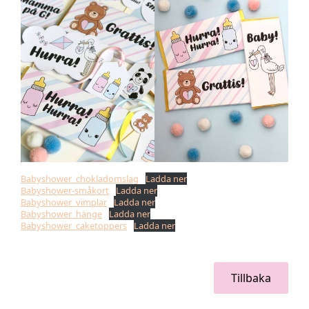
Babyshower_chokladomslag
Ladda ner
Babyshower-småkort
Ladda ner
Babyshower_vimplar
Ladda ner
Babyshower_hänge
Ladda ner
Babyshower_caketoppers
Ladda ner
Tillbaka