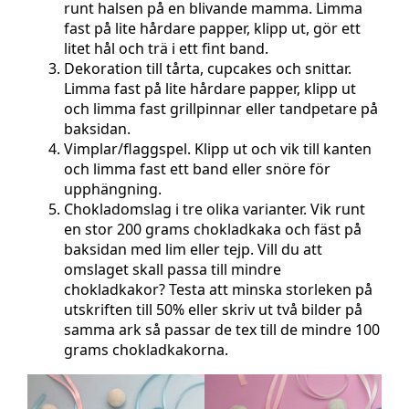
runt halsen på en blivande mamma. Limma
fast på lite hårdare papper, klipp ut, gör ett
litet hål och trä i ett fint band.
Dekoration till tårta, cupcakes och snittar.
Limma fast på lite hårdare papper, klipp ut
och limma fast grillpinnar eller tandpetare på
baksidan.
Vimplar/flaggspel. Klipp ut och vik till kanten
och limma fast ett band eller snöre för
upphängning.
Chokladomslag i tre olika varianter. Vik runt
en stor 200 grams chokladkaka och fäst på
baksidan med lim eller tejp. Vill du att
omslaget skall passa till mindre
chokladkakor? Testa att minska storleken på
utskriften till 50% eller skriv ut två bilder på
samma ark så passar de tex till de mindre 100
grams chokladkakorna.