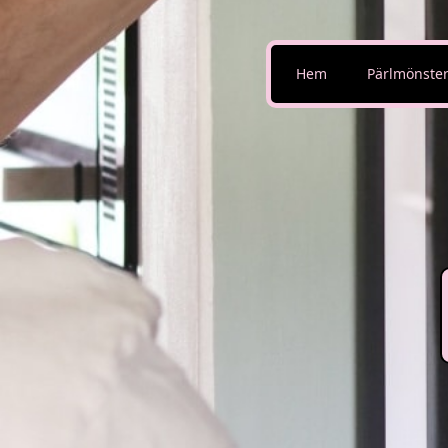
Hem
Pärlmönste