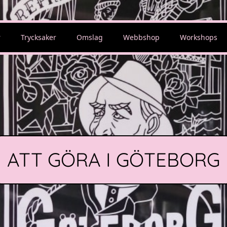
r
Trycksaker
Omslag
Webbshop
Workshops
ATT GÖRA I GÖTEBORG