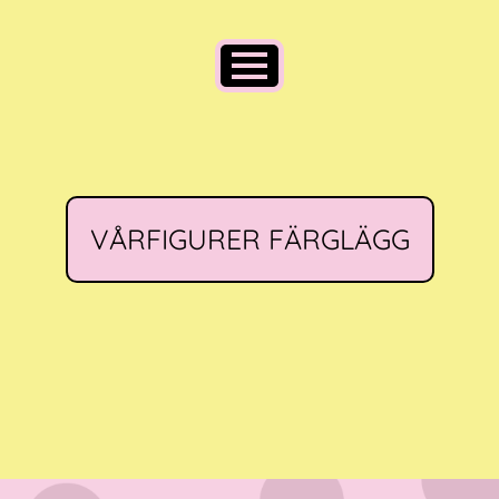
VÅRFIGURER FÄRGLÄGG