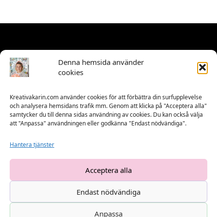
Denna hemsida använder
cookies
Kreativakarin.com använder cookies för att förbättra din surfupplevelse
och analysera hemsidans trafik mm. Genom att klicka på "Acceptera alla"
samtycker du till denna sidas användning av cookies. Du kan också välja
att "Anpassa" användningen eller godkänna "Endast nödvändiga".
Hantera tjänster
Acceptera alla
Endast nödvändiga
©
2026
Kreativa Karin | Skapad av
Vestergård Webb
& Design
Anpassa