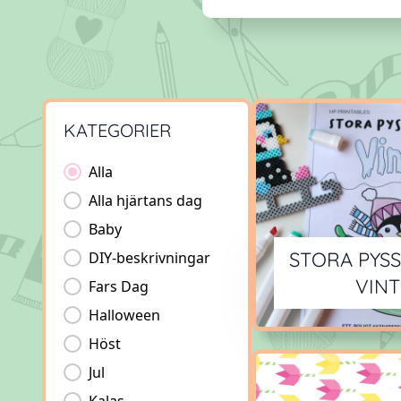
KATEGORIER
Kategorier
Alla
Alla hjärtans dag
Baby
STORA PYS
DIY-beskrivningar
VINT
Fars Dag
Halloween
Höst
Jul