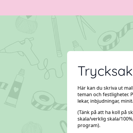
Trycksak
Här kan du skriva ut mall
teman och festligheter. Pa
lekar, inbjudningar, min
(Tänk på att ha koll på s
skala/verklig skala/100%,
program).