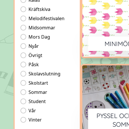
Kalas
Kräftskiva
Melodifestivalen
Midsommar
Mors Dag
MINIMÖ
Nyår
Övrigt
Påsk
Skolavslutning
Skolstart
Sommar
Student
Vår
PYSSEL OC
Vinter
SOM