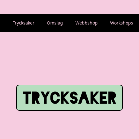
r
Trycksaker
Omslag
Webbshop
Workshops